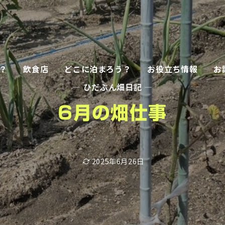
？
飲食店
どこに泊まろう？
お役立ち情報
お
— ひだぶん畑日記 —
6月の畑仕事
2025年6月26日