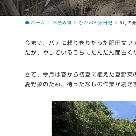
ホーム
お読み物
ひだぶん畑日記
6月の
今まで、バァに頼りきりだった肥田文フ
たが、やっているうちにだんだん面白く
さて、今月は春から初夏に植えた夏野菜
夏野菜のため、待ったなしの作業が続き