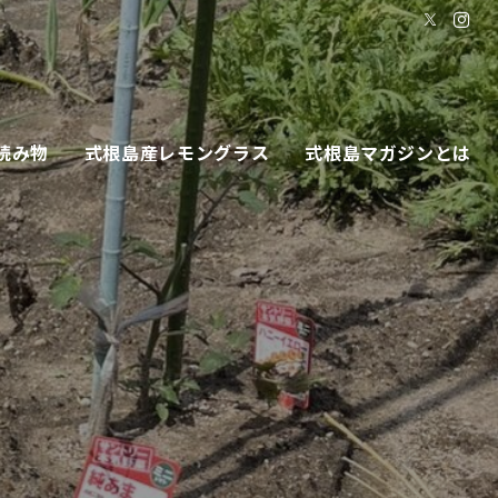
読み物
式根島産レモングラス
式根島マガジンとは