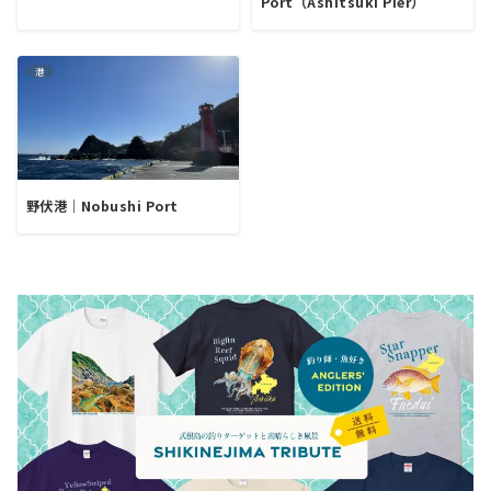
Port（Ashitsuki Pier）
港
野伏港｜Nobushi Port