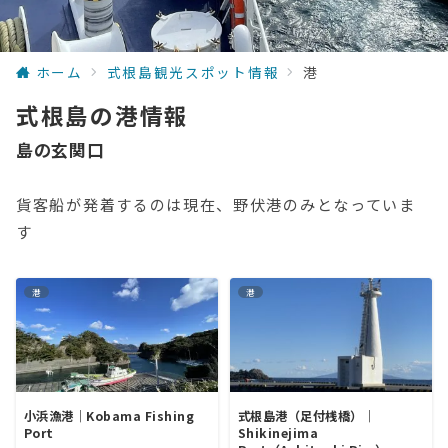
ホーム
式根島観光スポット情報
港
式根島の港情報
島の玄関口
貨客船が発着するのは現在、野伏港のみとなっていま
す
港
港
小浜漁港｜Kobama Fishing
式根島港（足付桟橋）｜
Port
Shikinejima