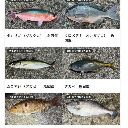
タカサゴ （グルクン）｜魚図鑑
クロメジナ（オナガグレ）｜魚
図鑑
式根島で釣れる魚図鑑
式根島で釣れる魚図鑑
ムロアジ （アカゼ）｜魚図鑑
タカベ｜魚図鑑
式根島で釣れる魚図鑑
式根島で釣れる魚図鑑