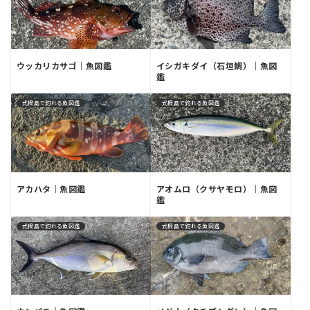
ウッカリカサゴ｜魚図鑑
イシガキダイ（石垣鯛）｜魚図
鑑
式根島で釣れる魚図鑑
式根島で釣れる魚図鑑
アカハタ｜魚図鑑
アオムロ（クサヤモロ）｜魚図
鑑
式根島で釣れる魚図鑑
式根島で釣れる魚図鑑