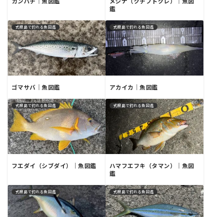
カンパチ｜魚図鑑
メジナ（クチブトグレ）｜魚図
鑑
式根島で釣れる魚図鑑
式根島で釣れる魚図鑑
ゴマサバ｜魚図鑑
アカイカ｜魚図鑑
式根島で釣れる魚図鑑
式根島で釣れる魚図鑑
フエダイ（シブダイ）｜魚図鑑
ハマフエフキ（タマン）｜魚図
鑑
式根島で釣れる魚図鑑
式根島で釣れる魚図鑑