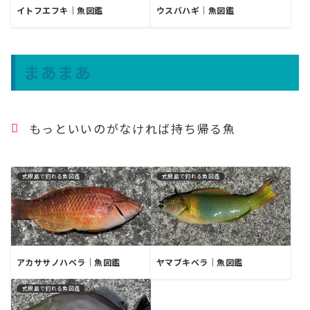
イトフエフキ｜魚図鑑
ウスバハギ｜魚図鑑
まあまあ
もっといいのがなければ持ち帰る魚
式根島で釣れる魚図鑑
式根島で釣れる魚図鑑
アカササノハベラ｜魚図鑑
ヤマブキベラ｜魚図鑑
式根島で釣れる魚図鑑