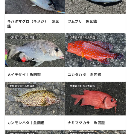
キハダマグロ（キメジ）｜魚図
ツムブリ｜魚図鑑
鑑
式根島で釣れる魚図鑑
式根島で釣れる魚図鑑
メイチダイ｜魚図鑑
ユカタハタ｜魚図鑑
式根島で釣れる魚図鑑
式根島で釣れる魚図鑑
カンモンハタ｜魚図鑑
ナミマツカサ｜魚図鑑
式根島で釣れる魚図鑑
式根島で釣れる魚図鑑