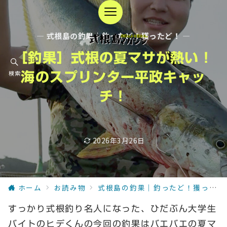
— 式根島の釣果｜釣ったど！獲ったど！ —
［釣果］式根の夏マサが熱い！
検索
海のスプリンター平政キャッ
チ！
2026年3月26日
ホーム
お読み物
式根島の釣果｜釣ったど！獲ったど！
すっかり式根釣り名人になった、ひだぶん大学生
バイトのヒデくんの今回の釣果はバエバエの夏マ