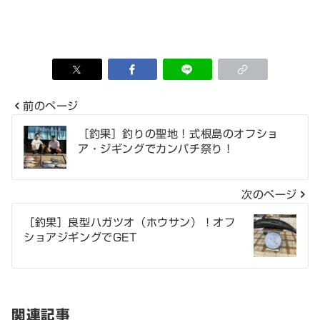
前のページ
投
［釣果］釣りの聖地！式根島のオフショ
ア・ジギングでカンパチ祭り！
稿
ナ
次のページ
ビ
［釣果］良型ハガツオ（ホウサン）！オフ
ゲ
ショアジギングでGET
ー
シ
関連記事