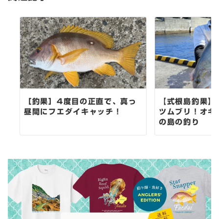
ョ
ン
［釣果］4度目の正直で、真っ
【式根島釣果】
昼間にフエダイキャッチ！
ツムブリ！オキ
の島の釣り