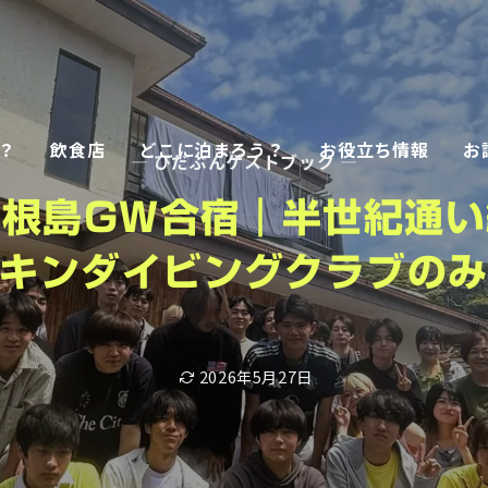
？
飲食店
どこに泊まろう？
お役立ち情報
お
— ひだぶんゲストブック —
式根島GW合宿｜半世紀通い
キンダイビングクラブの
2026年5月27日