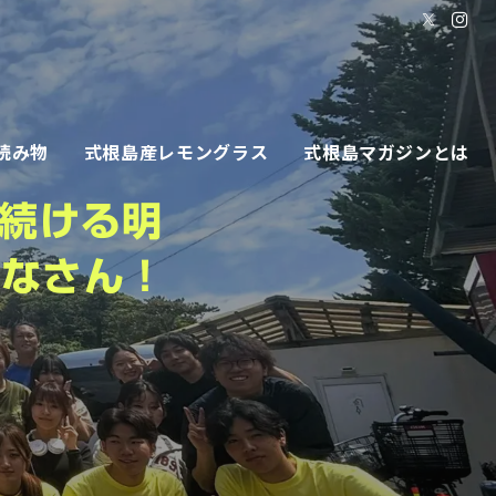
読み物
式根島産レモングラス
式根島マガジンとは
続ける明
みなさん！