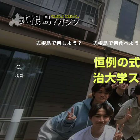
式根島で何しよう？
式根島で何食べよう
恒例の
治大学ス
検索