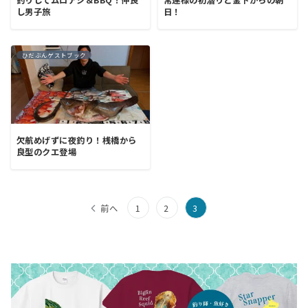
釣りしてムロアジ＆BBQ！仲良
常連様の初潜りと釜下からの朝
し男子旅
日！
ひだぶんゲストブック
欠航めげずに夜釣り！桟橋から
良型のクエ登場
投
前へ
1
2
3
稿
の
ペ