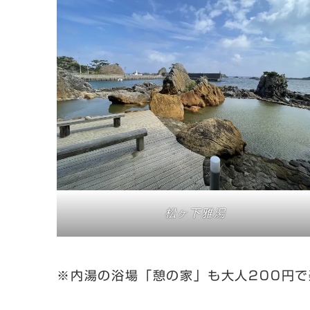
松ヶ下雅湯
※内湯の浴場「憩の家」も大人200円