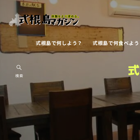
式根島で何しよう？
式根島で何食べよう
式
検索