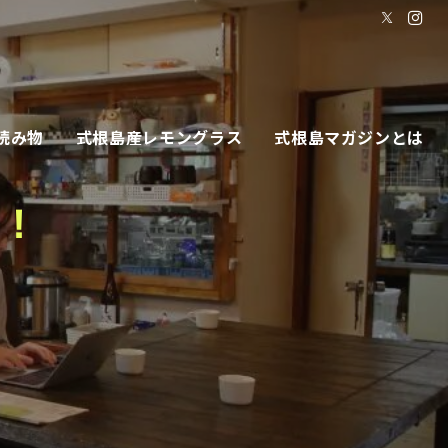
読み物
式根島産レモングラス
式根島マガジンとは
い！