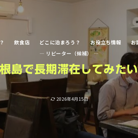
？
飲食店
どこに泊まろう？
お役立ち情報
お
— リピーター（候補） —
根島で長期滞在してみた
2026年4月15日