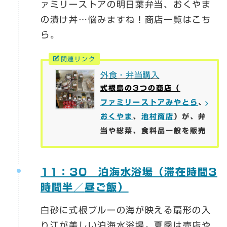
ァミリーストアの明日葉弁当、おくやま
の漬け丼…悩みますね！商店一覧はこち
ら。
関連リンク
外食・弁当購入
式根島の3つの商店（
ファミリーストアみやとら
、
おくやま
、
池村商店
）が、弁
当や総菜、食料品一般を販売
11：30 泊海水浴場（
滞在時間3
時間半／
昼ご飯）
白砂に式根ブルーの海が映える扇形の入
り江が美しい泊海水浴場。夏季は売店や