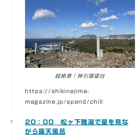
超絶景！神引展望台
https://shikinejima-
magazine.jp/spend/chill
20：00 松ヶ下雅湯で星を見な
がら露天風呂