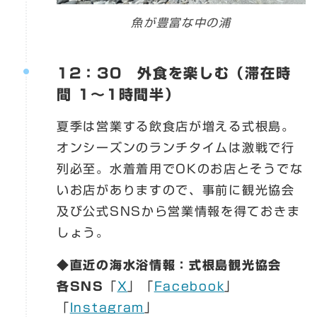
魚が豊富な中の浦
12：30 外食を楽しむ
（滞在時
間 1～1時間半）
夏季は営業する飲食店が増える式根島。
オンシーズンのランチタイムは激戦で行
列必至。水着着用でOKのお店とそうでな
いお店がありますので、事前に観光協会
及び公式SNSから営業情報を得ておきま
しょう。
◆直近の海水浴情報：式根島観光協会
各SNS
「
X
」「
Facebook
」
「
Instagram
」