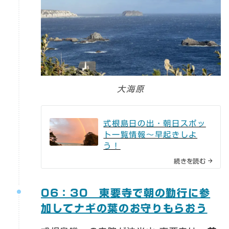
大海原
式根島日の出・朝日スポッ
ト一覧情報～早起きしよ
う！
続きを読む
06：30 東要寺で朝の勤行に参
加してナギの葉のお守りもらおう