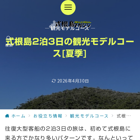
— 観光モデルコース —
式根島2泊3日の観光モデルコー
検索
ス[夏季]
2026年4月30日
ホーム
お役立ち情報
観光モデルコース
式根島2泊3日の観光モデルコース[夏季]
往復大型客船の2泊3日の旅は、初めて式根島に
来る方でかなり多いパターンです。なんといって