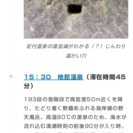
足付温泉の湯加減がわかる（？）じんわり
温かい穴
15：30
地鉈温泉
（
滞在時間45
分
）
193段の急階段で高低差50m近くを降
り、たどり着く野趣あふれる海岸線の野
天風呂。高温80℃の源泉のため、海水が
流れ込む満潮時刻の前後90分が入り時。