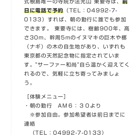
式根島唯一の寺院が法光山 東要寺は、
前
日に電話で予約
（TEL：04992-7-
0133）すれば、朝の勤行に誰でも参加
できます。 東要寺には、樹齢900年、高
さ30m、幹周5mのイヌマキの巨木や梛
（ナギ）の木の自生地があり、いずれも
東京都の天然記念物に指定されていま
す。”サーファー和尚”自ら温かく迎えてく
れるので、気軽に立ち寄ってみましょ
う。
［体験メニュー］
・朝の勤行 AM６：３０より
※参加自由。参加希望者は前日までに
連絡
（TEL：04992-7-0133）