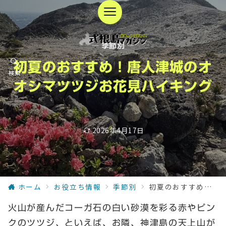
— 季節別 —
初夏のおすすめ！唐人津城のオ
検索
オシマツツジお花見ハイキング
2026年4月17日
ホーム
お役立ち情報
季節別
初夏のおすすめ！唐人津城のオオシマツツジお花見ハイキング
火山が産んだコーガ石の白い砂漠を彩る赤やピン
クのツツジ、といえば、お隣、神津島の天上山が