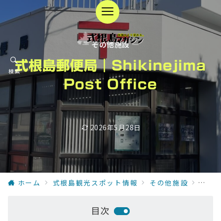
— その他施設 —
式根島郵便局｜Shikinejima
検索
Post Office
2026年5月28日
ホーム
式根島観光スポット情報
その他施設
式根島郵
目次