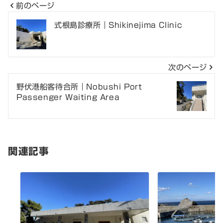
前のページ
投
式根島診療所｜Shikinejima Clinic
稿
ナ
次のページ
ビ
野伏港船客待合所｜Nobushi Port
ゲ
Passenger Waiting Area
ー
シ
関連記事
ョ
ン