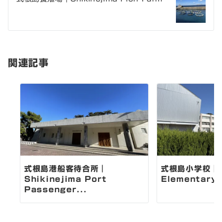
ナ
ビ
ゲ
関連記事
ー
シ
ョ
ン
式根島港船客待合所｜
式根島小学校｜Sh
Shikinejima Port
Elementary 
Passenger...