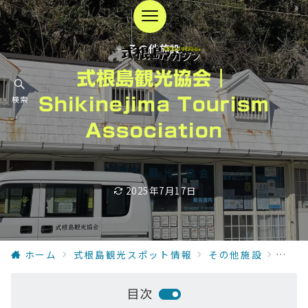
— その他施設 —
式根島観光協会｜
検索
Shikinejima Tourism
Association
2025年7月17日
ホーム
式根島観光スポット情報
その他施設
式根島観
目次