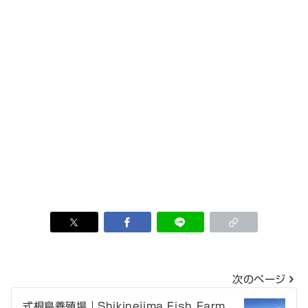
投
次のページ
稿
式根島養殖場｜Shikinejima Fish Farm