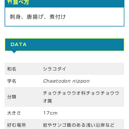
食べ方
刺身、唐揚げ、煮付け
DATA
和名
シラコダイ
学名
Chaetodon nippon
チョウチョウウオ科チョウチョウウ
分類
オ属
大きさ
17cm
好む場所
岩やサンゴ礁のある浅い沿岸など