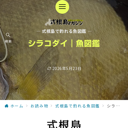
— 式根島で釣れる魚図鑑 —
検索
シラコダイ｜魚図鑑
2026年5月23日
ホーム
お読み物
式根島で釣れる魚図鑑
シラコダイ｜魚図鑑