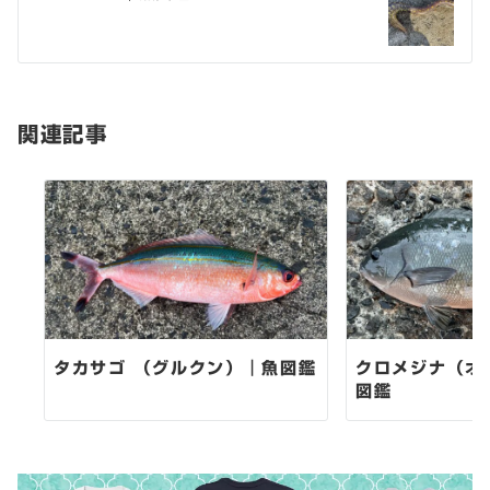
ゲ
ー
シ
関連記事
ョ
ン
タカサゴ （グルクン）｜魚図鑑
クロメジナ（オ
図鑑