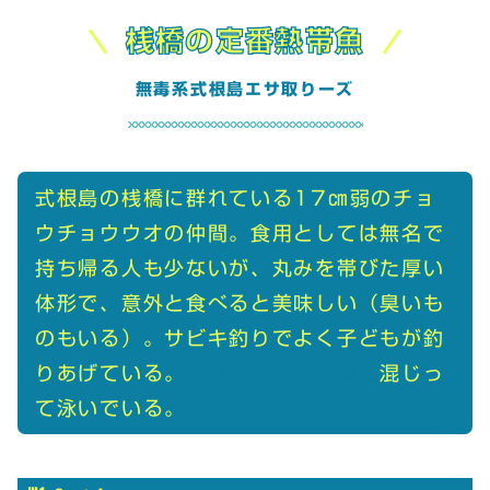
桟橋の定番熱帯魚
無毒系式根島エサ取りーズ
式根島の桟橋に群れている17㎝弱のチョ
ウチョウウオの仲間。食用としては無名で
持ち帰る人も少ないが、丸みを帯びた厚い
体形で、意外と食べると美味しい（臭いも
のもいる）。サビキ釣りでよく子どもが釣
りあげている。
オヤビッチャの類と
混じっ
て泳いでいる。