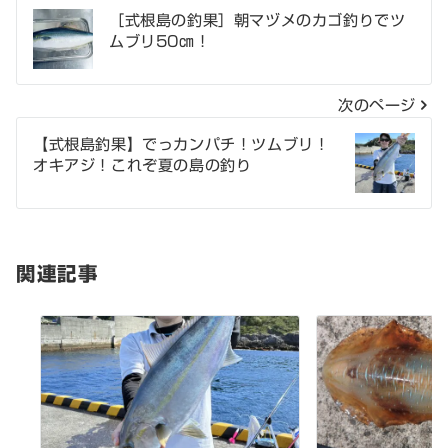
投
［式根島の釣果］朝マヅメのカゴ釣りでツ
ムブリ50㎝！
稿
ナ
次のページ
ビ
【式根島釣果】でっカンパチ！ツムブリ！
ゲ
オキアジ！これぞ夏の島の釣り
ー
シ
関連記事
ョ
ン