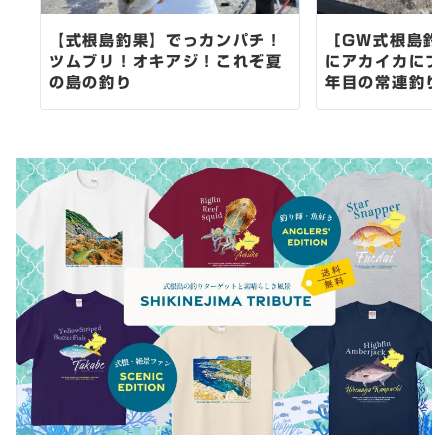
【式根島釣果】でっカンパチ！
［GW式根島釣
ツムブリ！オキアジ！これぞ夏
にアカイカにブ
の島の釣り
年目の常連釣り師