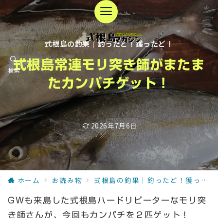
— 式根島の釣果｜釣ったど！獲ったど！ —
式根島常連モリ突き師がまたま
検索
たカンパチゲット！
2026年7月6日
ホーム
お読み物
式根島の釣果｜釣ったど！獲ったど！
GWも来島した式根島ハードリピーターなモリ突
き師さんが、今回もカンパチを２匹ゲット！