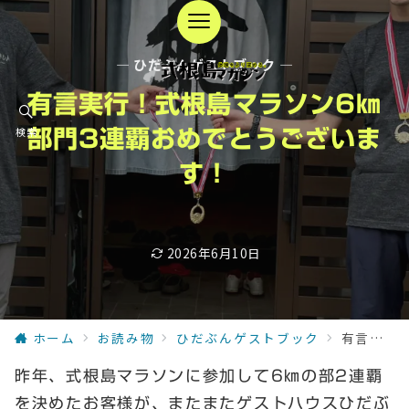
— ひだぶんゲストブック —
有言実行！式根島マラソン6㎞
検索
部門3連覇おめでとうございま
す！
2026年6月10日
ホーム
お読み物
ひだぶんゲストブック
有言実行！式根島マラソン6㎞部門3連覇おめでとうございます！
昨年、式根島マラソンに参加して6㎞の部2連覇
を決めたお客様が、またまたゲストハウスひだぶ