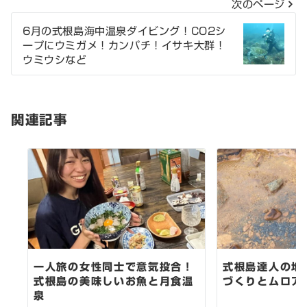
次のページ
ビ
6月の式根島海中温泉ダイビング！CO2シ
ゲ
ープにウミガメ！カンパチ！イサキ大群！
ウミウシなど
ー
シ
関連記事
ョ
ン
一人旅の女性同士で意気投合！
式根島達人の地
式根島の美味しいお魚と月食温
づくりとムロア
泉