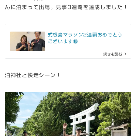
んに泊まって出場。見事3連覇を達成しました！
式根島マラソン2連覇おめでとう
ございます㊗️
続きを読む
泊神社と快走シーン！