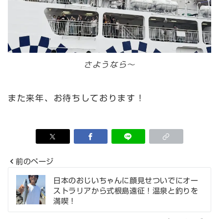
さようなら～
また来年、お待ちしております！
前のページ
投
日本のおじいちゃんに顔見せついでにオー
ストラリアから式根島遠征！温泉と釣りを
稿
満喫！
ナ