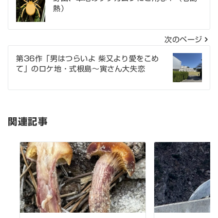
熱）
稿
ナ
次のページ
ビ
第36作「男はつらいよ 柴又より愛をこめ
ゲ
て」のロケ地・式根島～寅さん大失恋
ー
シ
関連記事
ョ
ン