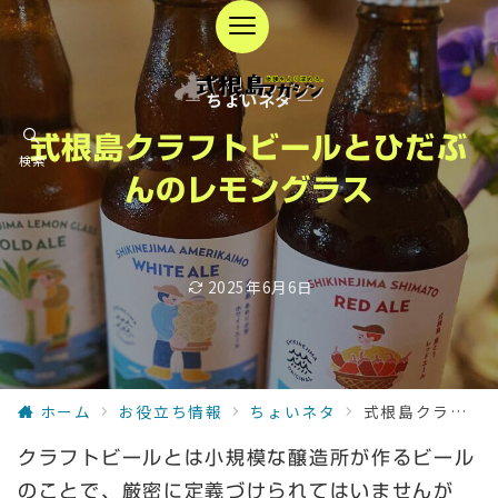
— ちょいネタ —
式根島クラフトビールとひだぶ
検索
んのレモングラス
2025年6月6日
ホーム
お役立ち情報
ちょいネタ
式根島クラフトビールとひだぶんのレモングラス
クラフトビールとは小規模な醸造所が作るビール
のことで、厳密に定義づけられてはいませんが