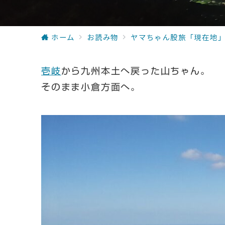
ホーム
お読み物
ヤマちゃん股旅「現在地
壱岐
から九州本土へ戻った山ちゃん。
そのまま小倉方面へ。