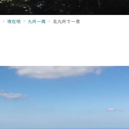
」
現在地
九州一周
北九州で一息