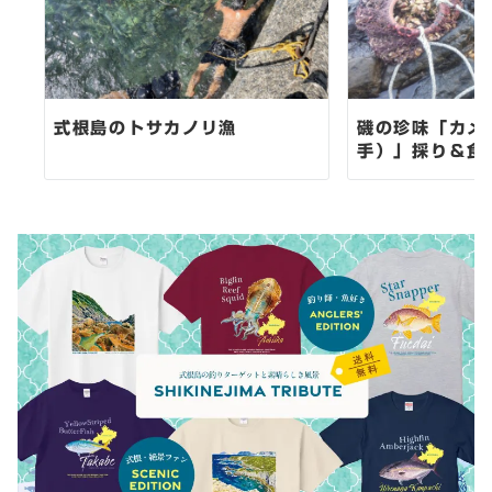
式根島のトサカノリ漁
磯の珍味「カメ
手）」採り＆食