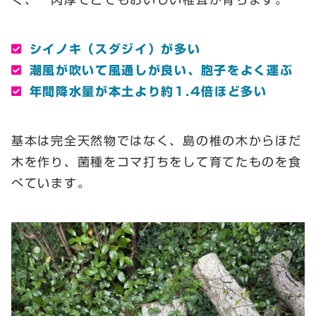
シイノキ（スダジイ）が多い
潮風が吹いて風通しが良い、胞子をよく運ぶ
年間降水量が本土より約1.4倍ほど多い
基本は完全天然物ではなく、島の椎の木からほだ
木を作り、菌種をコマ打ちをして育てたものを食
べています。