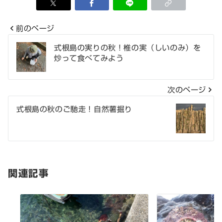
前のページ
投
式根島の実りの秋！椎の実（しいのみ）を
炒って食べてみよう
稿
ナ
次のページ
ビ
式根島の秋のご馳走！自然薯掘り
ゲ
ー
シ
関連記事
ョ
ン