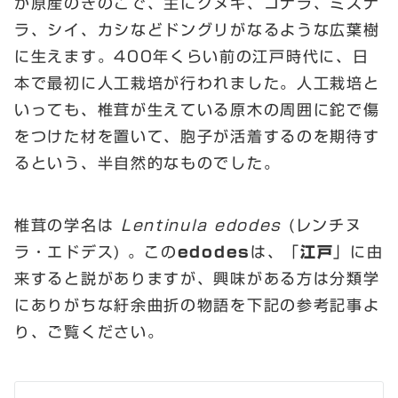
が原産のきのこで、主にクヌギ、コナラ、ミズナ
ラ、シイ、カシなどドングリがなるような広葉樹
に生えます。400年くらい前の江戸時代に、日
本で最初に人工栽培が行われました。人工栽培と
いっても、椎茸が生えている原木の周囲に鉈で傷
をつけた材を置いて、胞子が活着するのを期待す
るという、半自然的なものでした。
椎茸の学名は
Lentinula edodes
(レンチヌ
ラ・エドデス) 。この
edodes
は、「
江戸
」に由
来すると説がありますが、興味がある方は分類学
にありがちな紆余曲折の物語を下記の参考記事よ
り、ご覧ください。