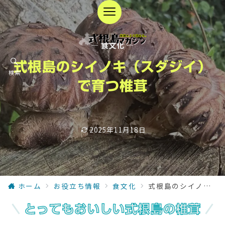
— 食文化 —
式根島のシイノキ（スダジイ）
検索
で育つ椎茸
2025年11月18日
ホーム
お役立ち情報
食文化
式根島のシイノキ（スダジイ）で育つ椎茸
とってもおいしい式根島の椎茸