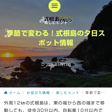
— 楽しむヒント —
季節で変わる！式根島の夕日ス
検索
ポット情報
2026年6月18日
ホーム
お役立ち情報
楽しむヒント
季節で変わる！式根島の夕日スポット情報
外周12㎞の式根島は、東の端から西の端まで移
動しても、徒歩30分以内、自転車10分以内で