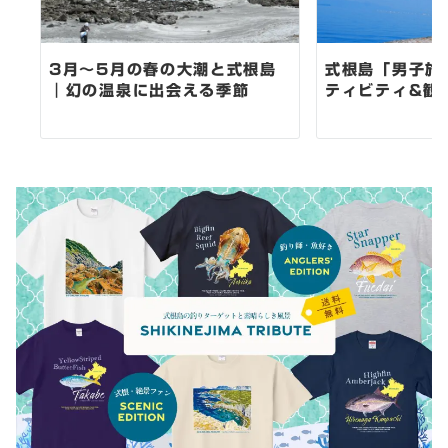
3月～5月の春の大潮と式根島
式根島「男子旅
｜幻の温泉に出会える季節
ティビティ&観