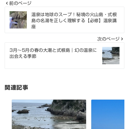
前のページ
投
温泉は地球のスープ！秘境の火山島・式根
島の名湯を正しく理解する【必修】温泉講
稿
座
ナ
次のページ
ビ
3月～5月の春の大潮と式根島｜幻の温泉に
ゲ
出会える季節
ー
シ
関連記事
ョ
ン