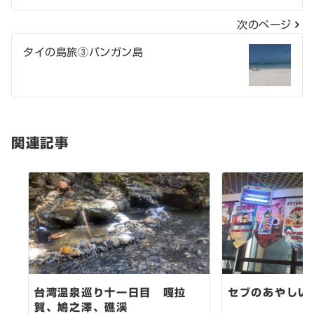
ナ
次のページ
ビ
タイの島旅③パンガン島
ゲ
ー
シ
関連記事
ョ
ン
台湾温泉巡り十一日目 嘎拉
セブのあやしい
賀、鳩之澤、礁渓