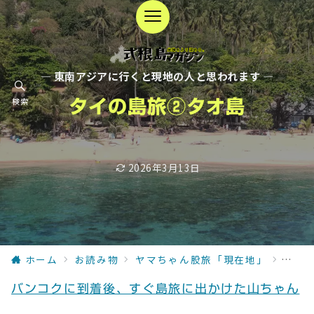
— 東南アジアに行くと現地の人と思われます —
検索
タイの島旅②タオ島
2026年3月13日
ホーム
お読み物
ヤマちゃん股旅「現在地」
現在
バンコクに到着後、すぐ島旅に出かけた山ちゃん