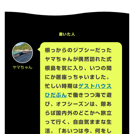
書いた人
根っからのジプシーだった
ヤマちゃんが偶然訪れた式
ヤマちゃん
根島を気に入り、いつの間
にか居座っちゃいました。
忙しい時期は
ゲストハウス
ひだぶん
で働きつつ海で遊
び、オフシーズンは、隙あ
らば国内外のどこかへ旅立
って行く、自由気ままな生
活。「あいつは今、何をし