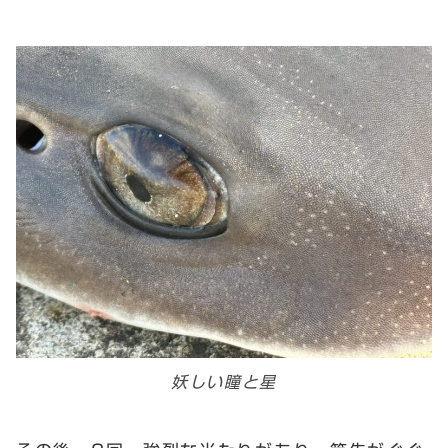
妖しい瞳と星