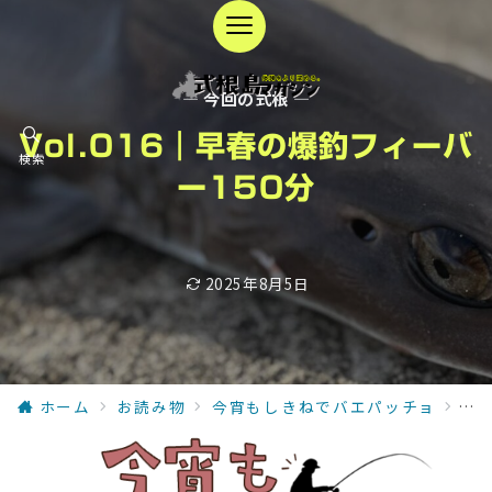
— 今回の式根 —
Vol.016｜早春の爆釣フィーバ
検索
ー150分
2025年8月5日
ホーム
お読み物
今宵もしきねでバエパッチョ
今