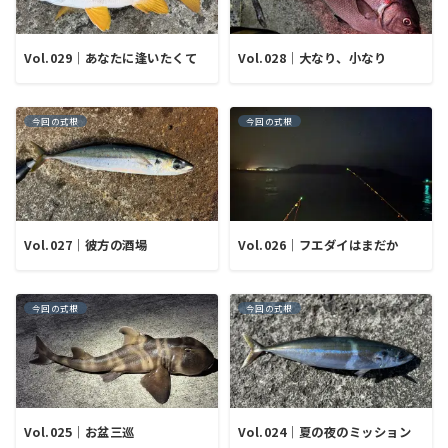
Vol.029｜あなたに逢いたくて
Vol.028｜大なり、小なり
今回の式根
今回の式根
Vol.027｜彼方の酒場
Vol.026｜フエダイはまだか
今回の式根
今回の式根
Vol.025｜お盆三巡
Vol.024｜夏の夜のミッション