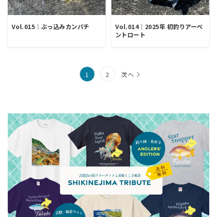
Vol.015｜ぶっ込みカンパチ
Vol.014｜2025年 初釣りアーベ
ントロート
投
1
2
次へ
稿
の
ペ
ー
ジ
送
り