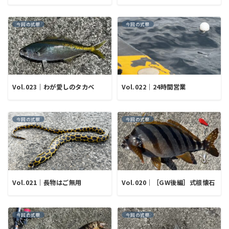
今回の式根
今回の式根
Vol.023｜わが愛しのタカベ
Vol.022｜24時間営業
今回の式根
今回の式根
Vol.021｜長物はご無用
Vol.020｜［GW後編］式根懐石
今回の式根
今回の式根