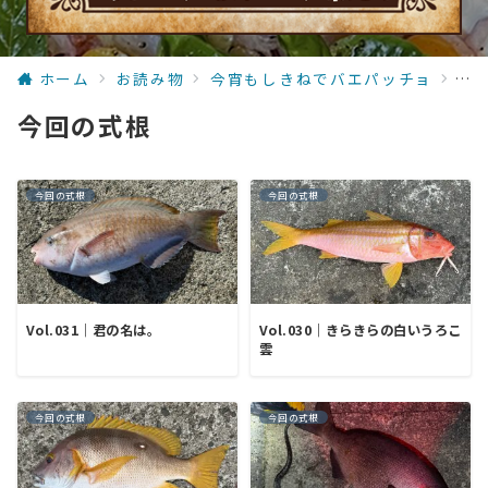
ホーム
お読み物
今宵もしきねでバエパッチョ
今
今回の式根
今回の式根
今回の式根
Vol.031｜君の名は。
Vol.030｜きらきらの白いうろこ
雲
今回の式根
今回の式根