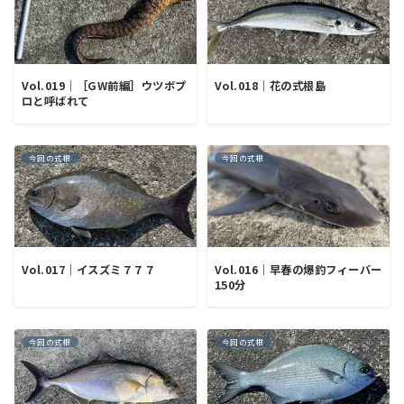
Vol.019｜［GW前編］ウツボプ
Vol.018｜花の式根島
ロと呼ばれて
今回の式根
今回の式根
Vol.017｜イスズミ７７７
Vol.016｜早春の爆釣フィーバー
150分
今回の式根
今回の式根